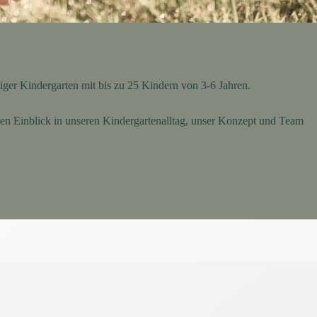
piger Kindergarten mit bis zu 25 Kindern von 3-6 Jahren.
nen Einblick in unseren Kindergartenalltag, unser Konzept und Team