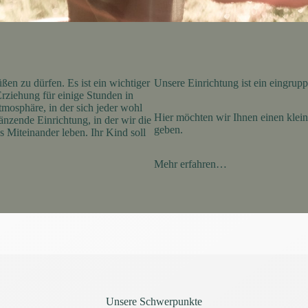
ßen zu dürfen. Es ist ein wichtiger
Unsere Einrichtung ist ein eingrup
Erziehung für einige Stunden in
mosphäre, in der sich jeder wohl
Hier möchten wir Ihnen einen klei
änzende Einrichtung, in der wir die
geben.
s Miteinander leben. Ihr Kind soll
Mehr erfahren…
Unsere Schwerpunkte