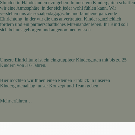
Stunden in Hände anderer zu geben. In unserem Kindergarten schaffen
wir eine Atmosphäre, in der sich jeder wohl fühlen kann. Wir
verstehen uns als sozialpädagogische und familienergänzende
Einrichtung, in der wir die uns anvertrauten Kinder ganzheitlich
fördern und ein partnerschaftliches Miteinander leben. Ihr Kind soll
sich bei uns geborgen und angenommen wissen
Unsere Einrichtung ist ein eingruppiger Kindergarten mit bis zu 25
Kindern von 3-6 Jahren.
Hier möchten wir Ihnen einen kleinen Einblick in unseren
Kindergartenalltag, unser Konzept und Team geben.
Mehr erfahren…